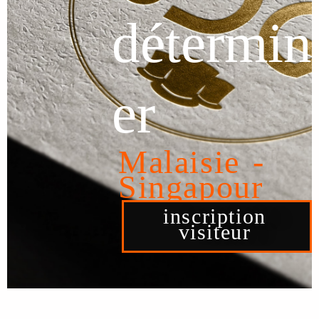
détermin
er
Malaisie -
Singapour
inscription
visiteur